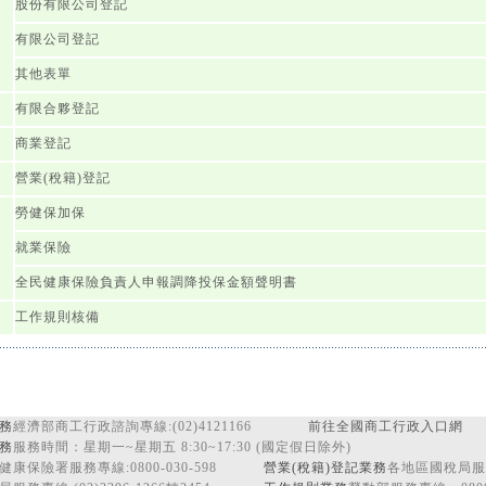
股份有限公司登記
有限公司登記
其他表單
有限合夥登記
商業登記
營業(稅籍)登記
勞健保加保
就業保險
全民健康保險負責人申報調降投保金額聲明書
工作規則核備
務
經濟部商工行政諮詢專線:(02)4121166
前往全國商工行政入口網
務
服務時間：星期一~星期五 8:30~17:30 (國定假日除外)
健康保險署服務專線:0800-030-598
營業(稅籍)登記業務
各地區國稅局服務專