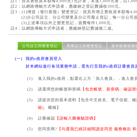
註1：按其實收資本額每4,000元1元計算，未達1,000元者，以1,0
註2：以網路傳輸方式申請者，應繳納之登記費減收300元。
註3：
(1)增資（發行新股）變更登記：按其所增之實收資本額每4,000
(2)分公司設立、分公司變更及分公司廢止登記，每一分公司規費
(3)上述事項以外之變更登記，規費每件1,000元。
註4：以網路傳輸方式申請者，應繳納登記費減徵二成。
公司設立與變更登記
商業設立與變更登記
資本額查核報
(一)
我的e政府會員登入
於本網站進行各項業務申請，需先行至我的e政府註冊會員
(1)
進入我的e政府，點選右上方「加入會員」，進入會
(2)
請選擇您的帳號和密碼
【包含帳號、新密碼、確認密
(3)
請提供您的基本資料【包含中文姓名、電子信箱、確
箱)
、暱稱】
(4)
註冊確認
【請輸入圖像驗證碼】
(5)
您同意嗎?
【勾選我已經詳細閱讀並同意 服務條款 和