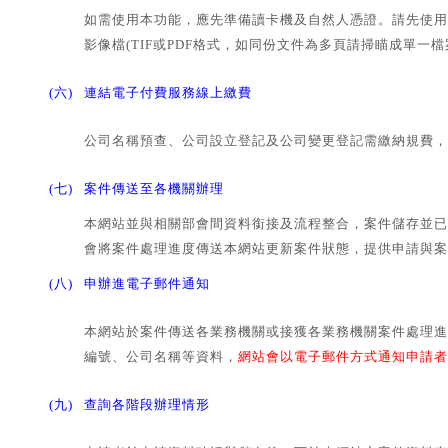
如需使用本功能，應先準備讀卡機及自然人憑證。請先使用
影像檔(TIF或PDF格式，如同份文件為多頁請掃瞄成單一
(六)
連結電子付費服務線上繳費
公司名稱預查、公司設立登記及公司變更登記需繳納規費，
(七)
案件傳送至各機關辦理
本網站並與相關部會間資料銜接及流程整合，案件儲存並已
會將案件處理進度傳送本網站更新案件狀態，提供申請與案
(八)
申辦進電子郵件通知
本網站於案件傳送各業務機關或接獲各業務機關案件處理進
編號、公司名稱等資料，
網站會以電子郵件方式通知申請者
(九)
查詢各階段辦理情形