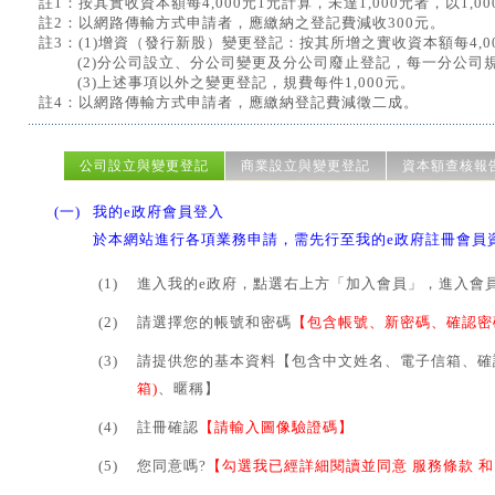
註1：按其實收資本額每4,000元1元計算，未達1,000元者，以1,0
註2：以網路傳輸方式申請者，應繳納之登記費減收300元。
註3：
(1)增資（發行新股）變更登記：按其所增之實收資本額每4,000
(2)分公司設立、分公司變更及分公司廢止登記，每一分公司規費
(3)上述事項以外之變更登記，規費每件1,000元。
註4：以網路傳輸方式申請者，應繳納登記費減徵二成。
公司設立與變更登記
商業設立與變更登記
資本額查核報
(一)
我的e政府會員登入
於本網站進行各項業務申請，需先行至我的e政府註冊會員
(1)
進入我的e政府，點選右上方「加入會員」，進入會
(2)
請選擇您的帳號和密碼
【包含帳號、新密碼、確認密
(3)
請提供您的基本資料【包含中文姓名、電子信箱、確
箱)
、暱稱】
(4)
註冊確認
【請輸入圖像驗證碼】
(5)
您同意嗎?
【勾選我已經詳細閱讀並同意 服務條款 和