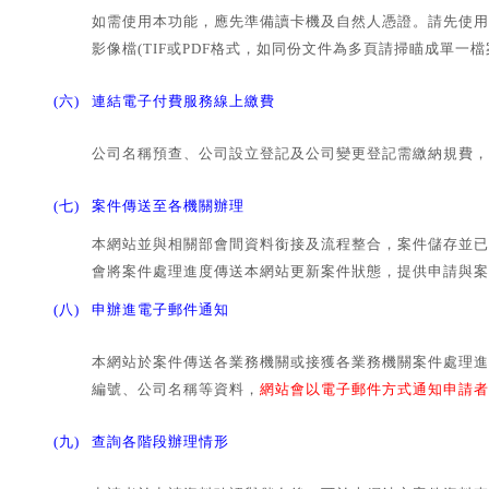
如需使用本功能，應先準備讀卡機及自然人憑證。請先使用
影像檔(TIF或PDF格式，如同份文件為多頁請掃瞄成單一
(六)
連結電子付費服務線上繳費
公司名稱預查、公司設立登記及公司變更登記需繳納規費，
(七)
案件傳送至各機關辦理
本網站並與相關部會間資料銜接及流程整合，案件儲存並已
會將案件處理進度傳送本網站更新案件狀態，提供申請與案
(八)
申辦進電子郵件通知
本網站於案件傳送各業務機關或接獲各業務機關案件處理進
編號、公司名稱等資料，
網站會以電子郵件方式通知申請者
(九)
查詢各階段辦理情形