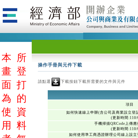
本
所
操作手冊與元件下載
畫
登
請點選
下載按鈕下載所需要的文件與元件
面
打
為
的
項目
使
資
如何快速線上申辦(含公司及商業設立登
(更新時間:110/0
用
料
手機掃描QRCode上傳
(更新時間:110/0
如何使用準工商憑證辦理公司線上設立