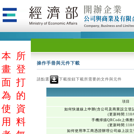
本
所
操作手冊與元件下載
畫
登
請點選
下載按鈕下載所需要的文件與元件
面
打
為
的
項目
使
資
如何快速線上申辦(含公司及商業設立登
(更新時間:110/0
用
料
手機掃描QRCode上傳
(更新時間:110/0
如何使用準工商憑證辦理公司線上設立