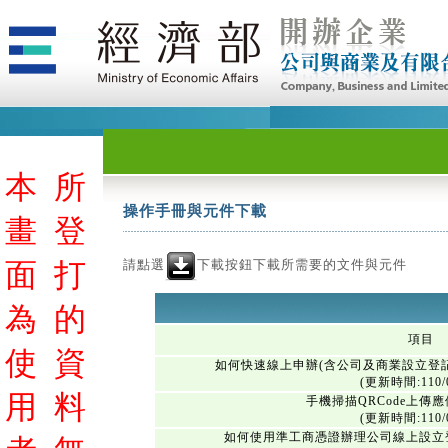
本
所
操作手冊與元件下載
畫
登
請點選
下載按鈕下載所需要的文件與元件
面
打
為
的
項目
使
資
如何快速線上申辦(含公司及商業設立登
(更新時間:110/0
用
料
手機掃描QRCode上傳
(更新時間:110/0
如何使用準工商憑證辦理公司線上設立