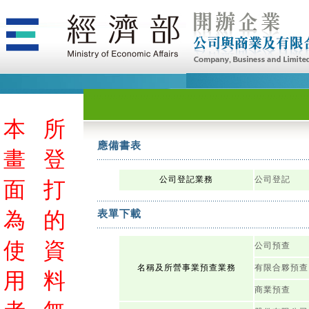
本
所
應備書表
畫
登
公司登記業務
公司登記
面
打
為
的
表單下載
使
資
公司預查
名稱及所營事業預查業務
有限合夥預查
用
料
商業預查