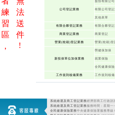
者
無
股份有限公司
練
法
公司登記業務
有限公司登記
其他表單
習
送
有限合夥登記業務
有限合夥登記
區
件
商業登記業務
商業登記
營業(稅籍)登記業務
營業(稅籍)登
!
，
勞健保加保
新投保單位加保業務
就業保險
全民健康保險
工作規則核備業務
工作規則核備
系統維運及商工登記業務
經濟部商工行政諮詢
系統維運及商工登記業務
服務時間：星期一~星期
全民健康保險業務
中央健康保險署服務專線:080