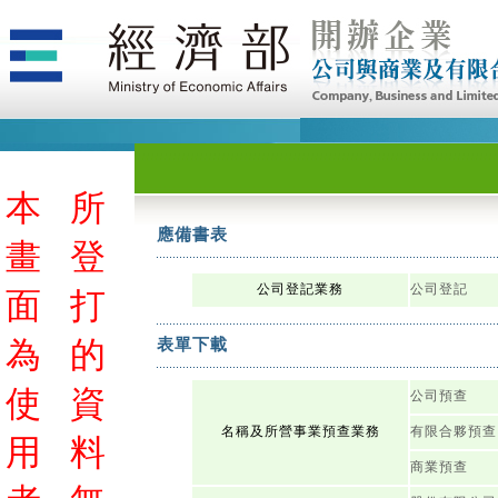
本
所
應備書表
畫
登
公司登記業務
公司登記
面
打
為
的
表單下載
使
資
公司預查
名稱及所營事業預查業務
有限合夥預查
用
料
商業預查