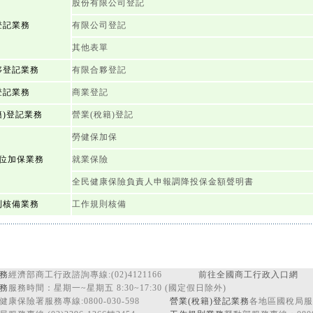
股份有限公司登記
登記業務
有限公司登記
其他表單
夥登記業務
有限合夥登記
登記業務
商業登記
籍)登記業務
營業(稅籍)登記
勞健保加保
位加保業務
就業保險
全民健康保險負責人申報調降投保金額聲明書
則核備業務
工作規則核備
務
經濟部商工行政諮詢專線:(02)4121166
前往全國商工行政入口網
務
服務時間：星期一~星期五 8:30~17:30 (國定假日除外)
健康保險署服務專線:0800-030-598
營業(稅籍)登記業務
各地區國稅局服務專