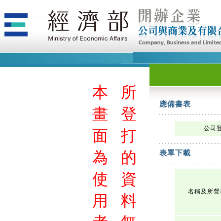
本
所
應備書表
畫
登
公司
面
打
為
的
表單下載
使
資
名稱及所營
用
料