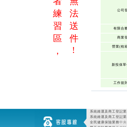
者
無
練
法
公司
習
送
有限合
區
件
商業
營業(稅
!
，
新投保單
工作規
系統維運及商工登記業
系統維運及商工登記業
全民健康保險業務
中央