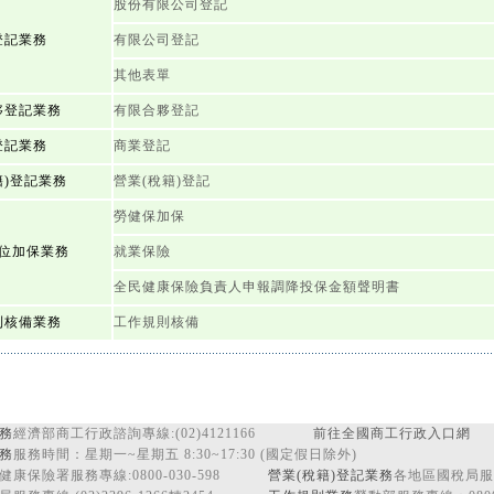
股份有限公司登記
登記業務
有限公司登記
其他表單
夥登記業務
有限合夥登記
登記業務
商業登記
籍)登記業務
營業(稅籍)登記
勞健保加保
位加保業務
就業保險
全民健康保險負責人申報調降投保金額聲明書
則核備業務
工作規則核備
務
經濟部商工行政諮詢專線:(02)4121166
前往全國商工行政入口網
務
服務時間：星期一~星期五 8:30~17:30 (國定假日除外)
健康保險署服務專線:0800-030-598
營業(稅籍)登記業務
各地區國稅局服務專