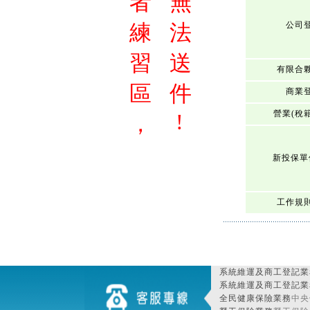
者
無
練
法
公司
習
送
有限合
區
件
商業
營業(稅
!
，
新投保單
工作規
系統維運及商工登記業
系統維運及商工登記業
全民健康保險業務
中央