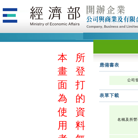
本
所
應備書表
畫
登
公司
面
打
為
的
表單下載
使
資
名稱及所營
用
料