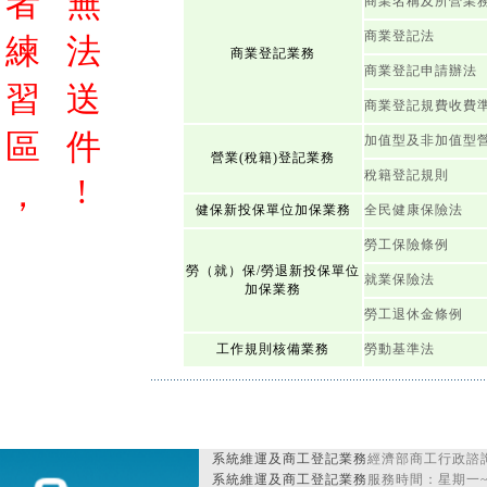
者
無
商業名稱及所營業
商業登記法
練
法
商業登記業務
商業登記申請辦法
習
送
商業登記規費收費
區
件
加值型及非加值型
營業(稅籍)登記業務
稅籍登記規則
!
，
健保新投保單位加保業務
全民健康保險法
勞工保險條例
勞（就）保/勞退新投保單位
就業保險法
加保業務
勞工退休金條例
工作規則核備業務
勞動基準法
系統維運及商工登記業務
經濟部商工行政諮詢
系統維運及商工登記業務
服務時間：星期一~星期