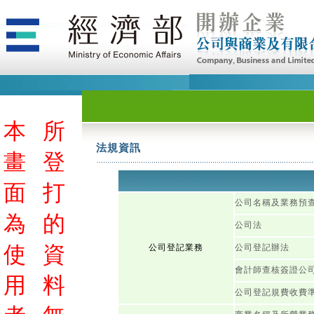
本
所
法規資訊
畫
登
面
打
公司名稱及業務預
為
的
公司法
使
資
公司登記業務
公司登記辦法
會計師查核簽證公
用
料
公司登記規費收費