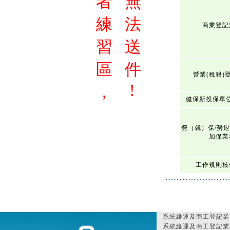
者
無
練
法
商業登記
習
送
區
件
營業(稅籍)
!
，
健保新投保單
勞（就）保/勞
加保業
工作規則核
系統維運及商工登記業
系統維運及商工登記業