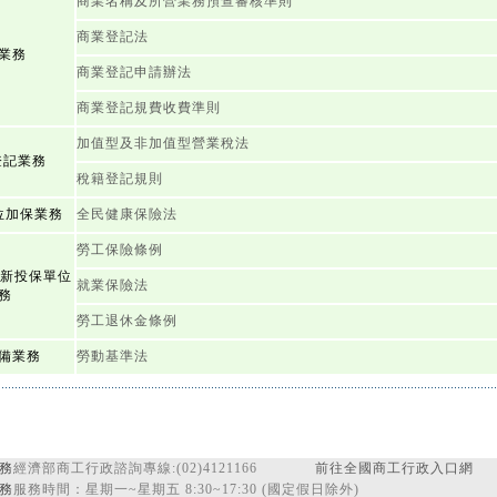
商業名稱及所營業務預查審核準則
商業登記法
業務
商業登記申請辦法
商業登記規費收費準則
加值型及非加值型營業稅法
登記業務
稅籍登記規則
位加保業務
全民健康保險法
勞工保險條例
退新投保單位
就業保險法
務
勞工退休金條例
備業務
勞動基準法
務
經濟部商工行政諮詢專線:(02)4121166
前往全國商工行政入口網
務
服務時間：星期一~星期五 8:30~17:30 (國定假日除外)