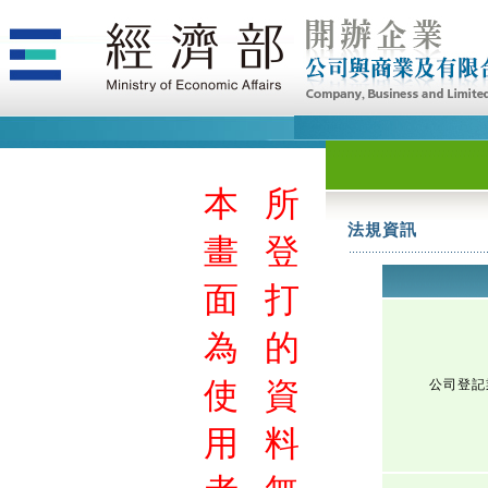
本
所
法規資訊
畫
登
面
打
為
的
使
資
公司登記
用
料