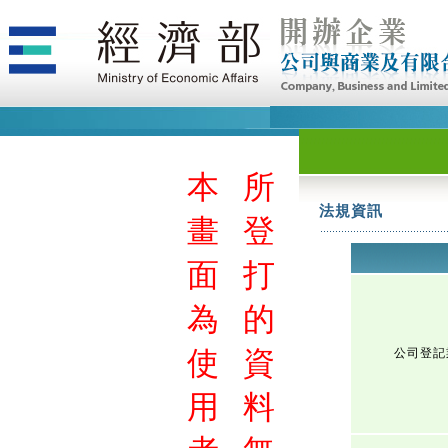
本
所
法規資訊
畫
登
面
打
為
的
使
資
公司登記
用
料