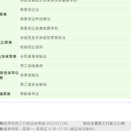
商業名稱及所營業務預查審核準則
商業登記法
業務
商業登記申請辦法
商業登記規費收費準則
加值型及非加值型營業稅法
登記業務
稅籍登記規則
位加保業務
全民健康保險法
勞工保險條例
退新投保單位
就業保險法
務
勞工退休金條例
備業務
勞動基準法
務
經濟部商工行政諮詢專線:(02)4121166
前往全國商工行政入口網
務
服務時間：星期一~星期五 8:30~17:30 (國定假日除外)