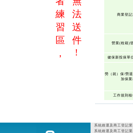
者
無
練
法
商業登記
習
送
區
件
營業(稅籍)
!
，
健保新投保單
勞（就）保/勞
加保業
工作規則核
系統維運及商工登記業
系統維運及商工登記業