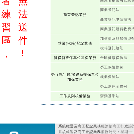
者
無
商業名稱及所營業
商業登記法
練
法
商業登記業務
商業登記申請辦法
習
送
商業登記規費收費
區
件
加值型及非加值型
營業(稅籍)登記業務
稅籍登記規則
!
，
健保新投保單位加保業務
全民健康保險法
勞工保險條例
勞（就）保/勞退新投保單位
就業保險法
加保業務
勞工退休金條例
工作規則核備業務
勞動基準法
系統維運及商工登記業務
經濟部商工行政諮詢
系統維運及商工登記業務
服務時間：星期一~星期