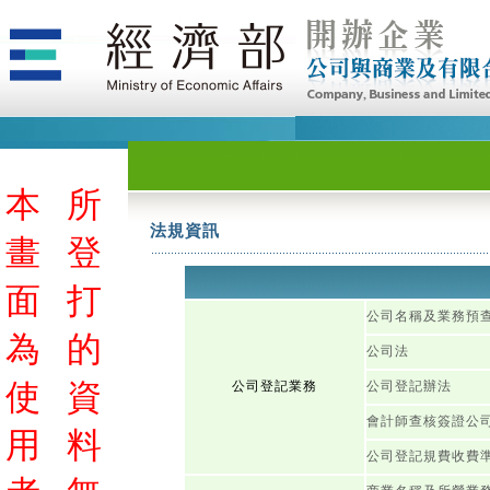
本
所
法規資訊
畫
登
面
打
公司名稱及業務預
為
的
公司法
使
資
公司登記業務
公司登記辦法
會計師查核簽證公
用
料
公司登記規費收費