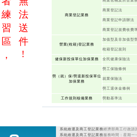
者
無
商業名稱及所營業
商業登記法
練
法
商業登記業務
商業登記申請辦法
習
送
商業登記規費收費
區
件
加值型及非加值型
營業(稅籍)登記業務
稅籍登記規則
!
，
健保新投保單位加保業務
全民健康保險法
勞工保險條例
勞（就）保/勞退新投保單位
就業保險法
加保業務
勞工退休金條例
工作規則核備業務
勞動基準法
系統維運及商工登記業務
經濟部商工行政諮詢
系統維運及商工登記業務
服務時間：星期一~星期