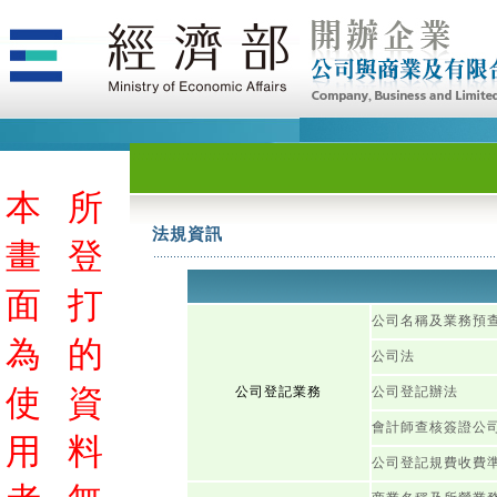
本
所
法規資訊
畫
登
面
打
公司名稱及業務預
為
的
公司法
使
資
公司登記業務
公司登記辦法
會計師查核簽證公
用
料
公司登記規費收費