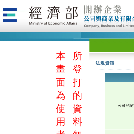
本
所
法規資訊
畫
登
面
打
為
的
使
資
公司登記
用
料