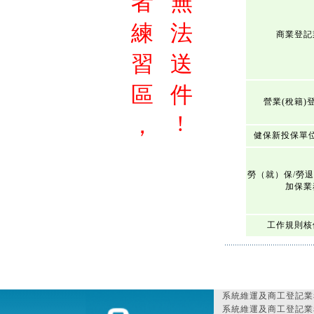
者
無
練
法
商業登記
習
送
區
件
營業(稅籍)
!
，
健保新投保單
勞（就）保/勞
加保業
工作規則核
系統維運及商工登記業
系統維運及商工登記業