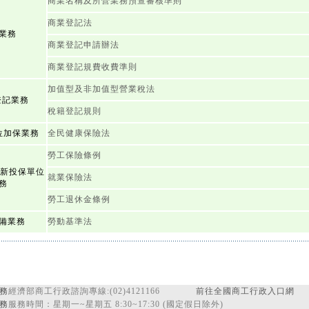
商業名稱及所營業務預查審核準則
商業登記法
業務
商業登記申請辦法
商業登記規費收費準則
加值型及非加值型營業稅法
登記業務
稅籍登記規則
位加保業務
全民健康保險法
勞工保險條例
退新投保單位
就業保險法
務
勞工退休金條例
備業務
勞動基準法
務
經濟部商工行政諮詢專線:(02)4121166
前往全國商工行政入口網
務
服務時間：星期一~星期五 8:30~17:30 (國定假日除外)