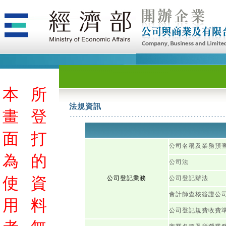
本
所
法規資訊
畫
登
面
打
公司名稱及業務預
為
的
公司法
使
資
公司登記業務
公司登記辦法
會計師查核簽證公
用
料
公司登記規費收費