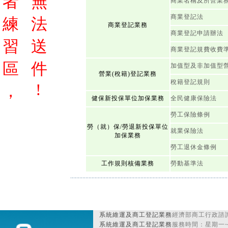
者
無
商業名稱及所營業
商業登記法
練
法
商業登記業務
商業登記申請辦法
習
送
商業登記規費收費
區
件
加值型及非加值型
營業(稅籍)登記業務
稅籍登記規則
!
，
健保新投保單位加保業務
全民健康保險法
勞工保險條例
勞（就）保/勞退新投保單位
就業保險法
加保業務
勞工退休金條例
工作規則核備業務
勞動基準法
系統維運及商工登記業務
經濟部商工行政諮詢
系統維運及商工登記業務
服務時間：星期一~星期